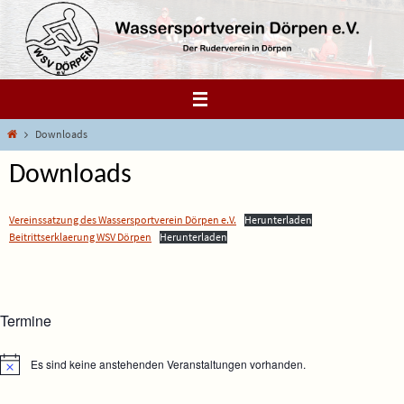
Zum
Inhalt
springen
Start
Downloads
Downloads
Vereinssatzung des Wassersportverein Dörpen e.V.
Herunterladen
Beitrittserklaerung WSV Dörpen
Herunterladen
Termine
Es sind keine anstehenden Veranstaltungen vorhanden.
Hinweis