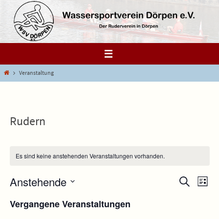
Zum
Inhalt
springen
Start
Veranstaltung
Rudern
Es sind keine anstehenden Veranstaltungen vorhanden.
Anstehende
Veranstaltung
Veran
Suche
Liste
Suche
Ansic
Datum
Vergangene Veranstaltungen
und
Navig
wählen.
Ansichten,