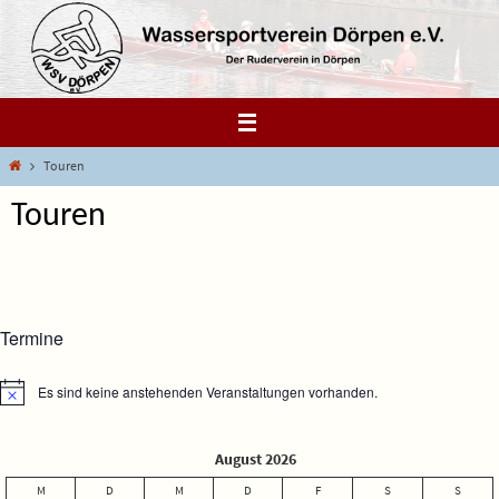
Zum
Inhalt
springen
Start
Touren
Touren
Termine
Es sind keine anstehenden Veranstaltungen vorhanden.
Hinweis
August 2026
M
D
M
D
F
S
S