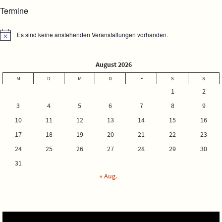
Termine
Es sind keine anstehenden Veranstaltungen vorhanden.
Hinweis
August 2026
M
D
M
D
F
S
S
1
2
3
4
5
6
7
8
9
10
11
12
13
14
15
16
17
18
19
20
21
22
23
24
25
26
27
28
29
30
31
« Aug.