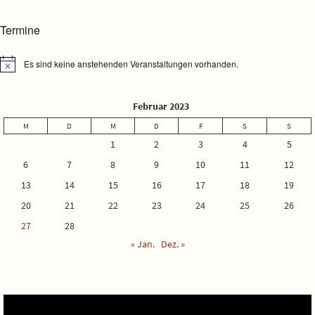
Termine
Es sind keine anstehenden Veranstaltungen vorhanden.
Hinweis
Februar 2023
M
D
M
D
F
S
S
1
2
3
4
5
6
7
8
9
10
11
12
13
14
15
16
17
18
19
20
21
22
23
24
25
26
27
28
« Jan.
Dez. »