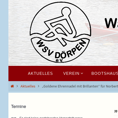
Zum
Inhalt
springen
Zum
AKTUELLES
VEREIN
BOOTSHAU
Inhalt
springen
Start
Aktuelles
„Goldene Ehrennadel mit Brillanten“ für Norbert
Termine
„
Es sind keine anstehenden Veranstaltungen