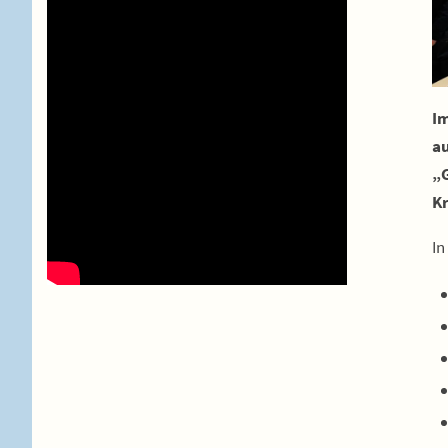
I
au
„G
Kr
In