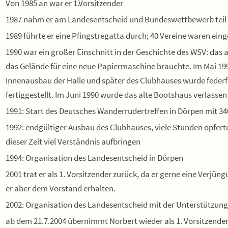
Von 1985 an war er 1.Vorsitzender
1987 nahm er am Landesentscheid und Bundeswettbewerb teil
1989 führte er eine Pfingstregatta durch; 40 Vereine waren ein
1990 war ein großer Einschnitt in der Geschichte des WSV: da
das Gelände für eine neue Papiermaschine brauchte. Im Mai 199
Innenausbau der Halle und später des Clubhauses wurde feder
fertiggestellt. Im Juni 1990 wurde das alte Bootshaus verlasse
1991: Start des Deutsches Wanderrudertreffen in Dörpen mit 3
1992: endgültiger Ausbau des Clubhauses, viele Stunden opfert
dieser Zeit viel Verständnis aufbringen
1994: Organisation des Landesentscheid in Dörpen
2001 trat er als 1. Vorsitzender zurück, da er gerne eine Verjü
er aber dem Vorstand erhalten.
2002: Organisation des Landesentscheid mit der Unterstützu
ab dem 21.7.2004 übernimmt Norbert wieder als 1. Vorsitzender 