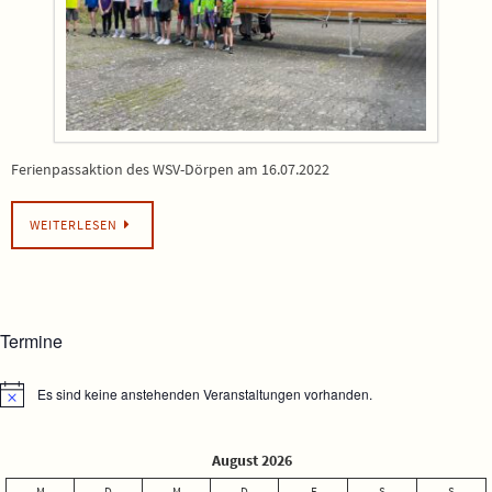
Ferienpassaktion des WSV-Dörpen am 16.07.2022
WEITERLESEN
Termine
Es sind keine anstehenden Veranstaltungen vorhanden.
Hinweis
August 2026
M
D
M
D
F
S
S