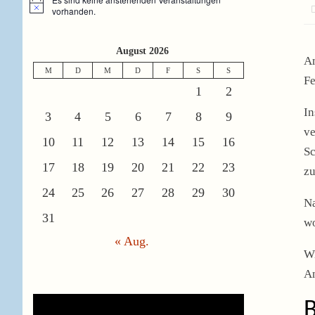
Hinweis
vorhanden.
August 2026
Am
M
D
M
D
F
S
S
Fe
1
2
In
3
4
5
6
7
8
9
ve
10
11
12
13
14
15
16
Sc
17
18
19
20
21
22
23
zu
24
25
26
27
28
29
30
Na
31
wo
« Aug.
Wi
An
B