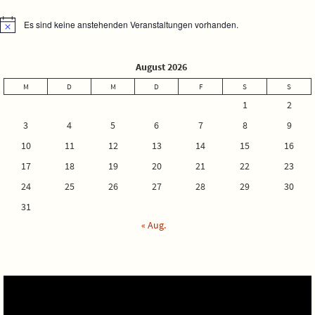
Es sind keine anstehenden Veranstaltungen vorhanden.
Hinweis
August 2026
M
D
M
D
F
S
S
1
2
3
4
5
6
7
8
9
10
11
12
13
14
15
16
17
18
19
20
21
22
23
24
25
26
27
28
29
30
31
« Aug.