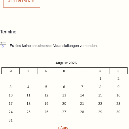
WEITERLESEN
Termine
Es sind keine anstehenden Veranstaltungen vorhanden.
Hinweis
August 2026
M
D
M
D
F
S
S
1
2
3
4
5
6
7
8
9
10
11
12
13
14
15
16
17
18
19
20
21
22
23
24
25
26
27
28
29
30
31
« Aug.