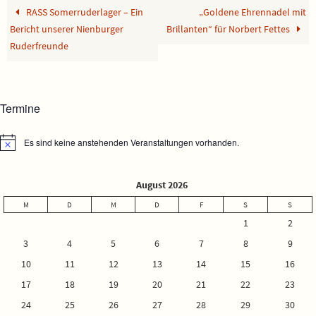
RASS Somerruderlager – Ein
„Goldene Ehrennadel mit
Bericht unserer Nienburger
Brillanten“ für Norbert Fettes
Ruderfreunde
Termine
Es sind keine anstehenden Veranstaltungen vorhanden.
Hinweis
August 2026
M
D
M
D
F
S
S
1
2
3
4
5
6
7
8
9
10
11
12
13
14
15
16
17
18
19
20
21
22
23
24
25
26
27
28
29
30