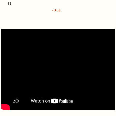
31
« Aug.