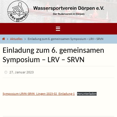
Zum
Inhalt
springen
Start
Aktuelles
Einladung zum 6. gemeinsamen Symposium – LRV – SRVN
Einladung zum 6. gemeinsamen
Symposium – LRV – SRVN
27. Januar 2023
Symposium-LRVN-SRVN_Lingen-2023-02_Einladung-1
Herunterladen