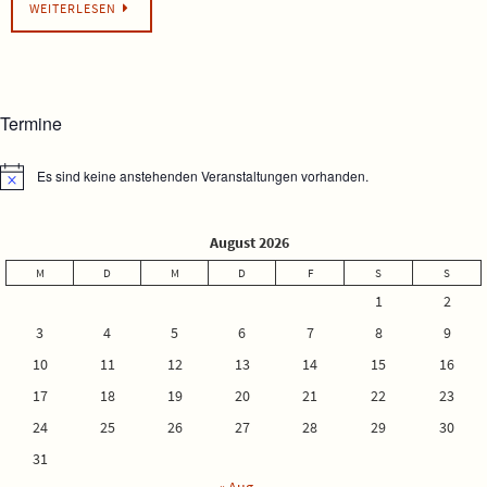
WEITERLESEN
Termine
Es sind keine anstehenden Veranstaltungen vorhanden.
Hinweis
August 2026
M
D
M
D
F
S
S
1
2
3
4
5
6
7
8
9
10
11
12
13
14
15
16
17
18
19
20
21
22
23
24
25
26
27
28
29
30
31
« Aug.